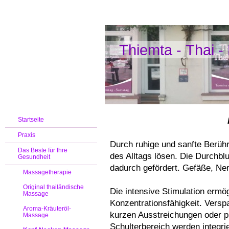
Thiemta - Thai 
Startseite
Praxis
Durch ruhige und sanfte Berü
Das Beste für Ihre
des Alltags lösen. Die Durchbl
Gesundheit
dadurch gefördert. Gefäße, Ne
Massagetherapie
Original thailändische
Die intensive Stimulation ermö
Massage
Konzentrationsfähigkeit. Verspa
Aroma-Kräuteröl-
kurzen Ausstreichungen oder p
Massage
Schulterbereich werden integr